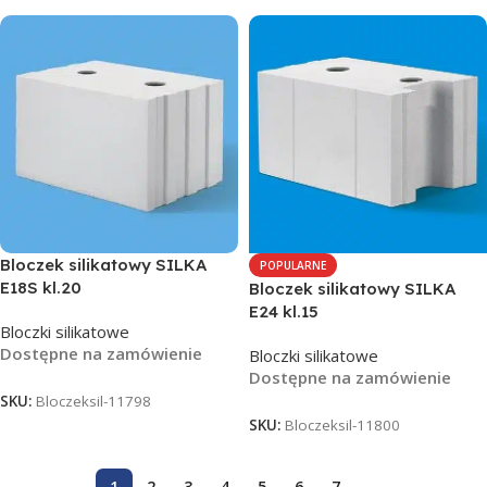
Bloczek silikatowy SILKA
POPULARNE
E18S kl.20
Bloczek silikatowy SILKA
E24 kl.15
Bloczki silikatowe
Dostępne na zamówienie
Bloczki silikatowe
Dostępne na zamówienie
SKU:
Bloczeksil-11798
SKU:
Bloczeksil-11800
1
2
3
4
5
6
7
→