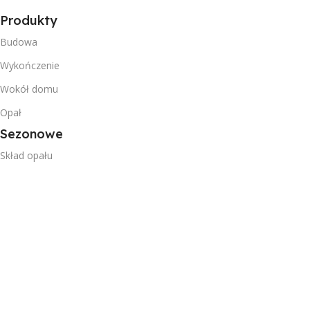
Produkty
Budowa
Wykończenie
Wokół domu
Opał
Sezonowe
Skład opału
Ekogroszki workowane
Pellet workowany
Cennik opału
Przydatne
Kontakt
Nasze oddziały