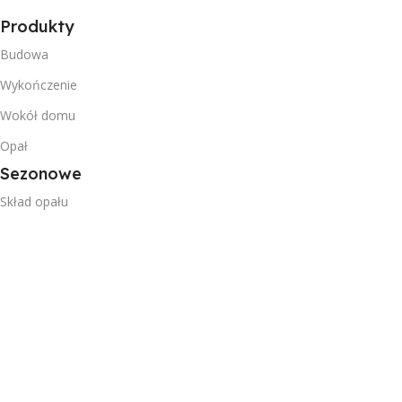
Produkty
Budowa
Wykończenie
Wokół domu
Opał
Sezonowe
Skład opału
Ekogroszki workowane
Pellet workowany
Cennik opału
Przydatne
Kontakt
Nasze oddziały