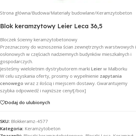
Strona główna
/
Budowa
/
Materiały budowlane
/
Keramzytobeton
Blok keramzytowy Leier Leca 36,5
Bloczek ścienny keramzytobetonowy
Przeznaczony do wznoszenia ścian zewnętrznych warstwowych i
osłonowych w częściach nadziemnych budynków mieszkalnych i
gospodarczych.
Jesteśmy wieloletnim dystrybutorem marki
Leier
w Malborku
W celu uzyskania oferty, prosimy o wypełnienie
zapytania
cenowego
wraz z ilością i miejscem dostawy. Gwarantujemy
szybka odpowiedź i najniższe ceny![/box]
Dodaj do ulubionych
SKU:
Blokkeramz-4577
Kategoria:
Keramzytobeton
Znaczniki:
Bloczki keramzytobetonowe
,
Bloczki Leca
,
Keramzyt