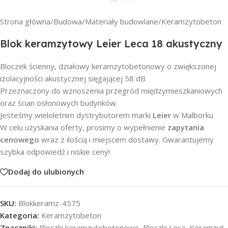
Strona główna
/
Budowa
/
Materiały budowlane
/
Keramzytobeton
Blok keramzytowy Leier Leca 18 akustyczny
Bloczek ścienny, działowy keramzytobetonowy o zwiększonej
izolacyjności akustycznej sięgającej 58 dB
Przeznaczony do wznoszenia przegród międzymieszkaniowych
oraz ścian osłonowych budynków.
Jesteśmy wieloletnim dystrybutorem marki
Leier
w Malborku
W celu uzyskania oferty, prosimy o wypełnienie
zapytania
cenowego
wraz z ilością i miejscem dostawy. Gwarantujemy
szybka odpowiedź i niskie ceny!
Dodaj do ulubionych
SKU:
Blokkeramz-4575
Kategoria:
Keramzytobeton
Znaczniki:
Bloczki keramzytobetonowe
,
Bloczki Leca
,
Keramzyt