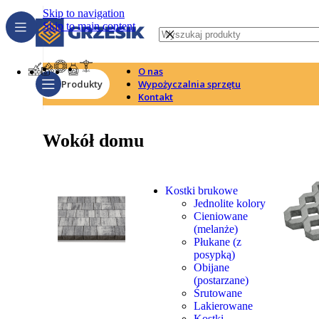
Skip to navigation
Skip to main content
O nas
Produkty
Wypożyczalnia sprzętu
Kontakt
Wokół domu
Kostki brukowe
Jednolite kolory
Cieniowane
(melanże)
Płukane (z
posypką)
Obijane
(postarzane)
Śrutowane
Lakierowane
Kostki