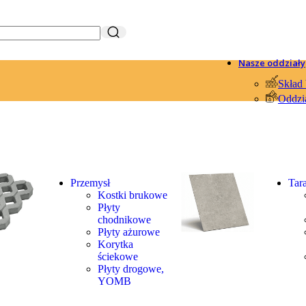
Nasze oddziały
Skład
Oddzi
Przemysł
Tar
Kostki brukowe
Płyty
chodnikowe
Płyty ażurowe
Korytka
ściekowe
Płyty drogowe,
YOMB