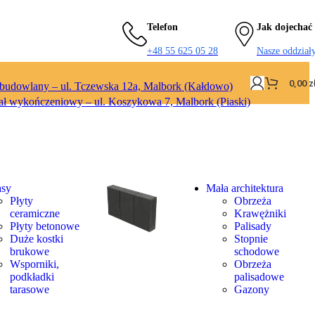
Telefon
Jak dojechać
+48 55 625 05 28
Nasze oddział
0,00
z
 budowlany – ul. Tczewska 12a, Malbork (Kałdowo)
ał wykończeniowy – ul. Koszykowa 7, Malbork (Piaski)
asy
Mała architektura
Płyty
Obrzeża
ceramiczne
Krawężniki
Płyty betonowe
Palisady
Duże kostki
Stopnie
brukowe
schodowe
Wsporniki,
Obrzeża
podkładki
palisadowe
tarasowe
Gazony