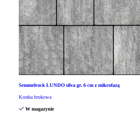
Semmelrock LUNDO silva gr. 6 cm z mikrofazą
Kostka brukowa
W magazynie