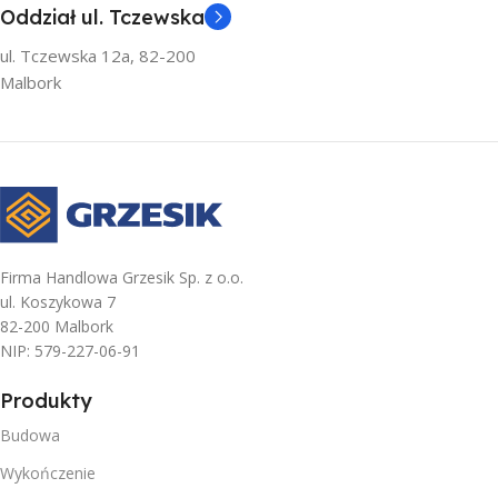
Colorflow
Oddział ul. Tczewska
GRUBOŚĆ
6 cm
ul. Tczewska 12a, 82-200
GRUBOŚĆ
6 cm
Malbork
WYMIARY
WYMIARY
15×20 cm, 20×20 cm, 30×20 cm
15×20 cm, 20×20 cm, 30×20 cm
WYKOŃCZENIE
WYKOŃCZENIE
Firma Handlowa Grzesik Sp. z o.o.
Mikrofaza
ul. Koszykowa 7
Mikrofaza
82-200 Malbork
NIP: 579-227-06-91
OBCIĄŻENIE
OBCIĄŻENIE
Produkty
Ruch kołowy do 3,5 t
,
Ruch
Ruch kołowy do 3,5 t
,
Ruch
pieszy
Budowa
pieszy
Wykończenie
ILOŚĆ NA PALECIE