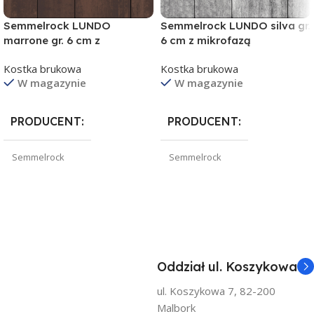
Semmelrock LUNDO
Semmelrock LUNDO silva gr.
marrone gr. 6 cm z
6 cm z mikrofazą
mikrofazą
Kostka brukowa
Kostka brukowa
W magazynie
W magazynie
PRODUCENT
PRODUCENT
Semmelrock
Semmelrock
KOLOR
KOLOR
Marrone (kasztanowo-rdzawy
Silva (melanż szarości)
melanż)
Oddział ul. Koszykowa
TECHNOLOGIA
TECHNOLOGIA
ul. Koszykowa 7, 82-200
Malbork
Colorflow