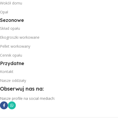
ILOŚĆ NA PALECIE
Wokół domu
Opał
11,5 m²
11,5 m²
Sezonowe
WAGA PALETY
1,52 t
Skład opału
WAGA PALETY
1,52 t
Ekogroszki workowane
Pellet workowany
Cennik opału
Przydatne
Kontakt
Nasze oddziały
Obserwuj nas na:
Nasze profile na social mediach: