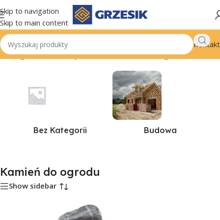
Skip to navigation
Skip to main content
Kontakt
trona główna
/
Produkty oznaczone “Kamień do ogrodu”
/
Strona 2
Bez Kategorii
Budowa
Kamień do ogrodu
Show sidebar